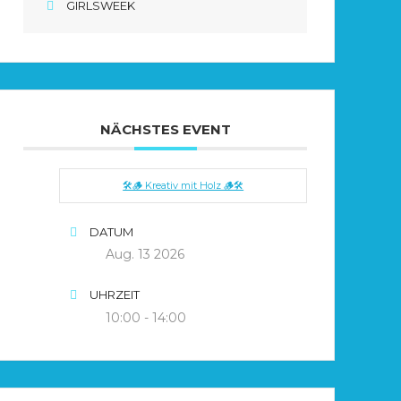
GIRLSWEEK
NÄCHSTES EVENT
🛠️🪵 Kreativ mit Holz 🪵🛠️
DATUM
Aug. 13 2026
UHRZEIT
10:00 - 14:00