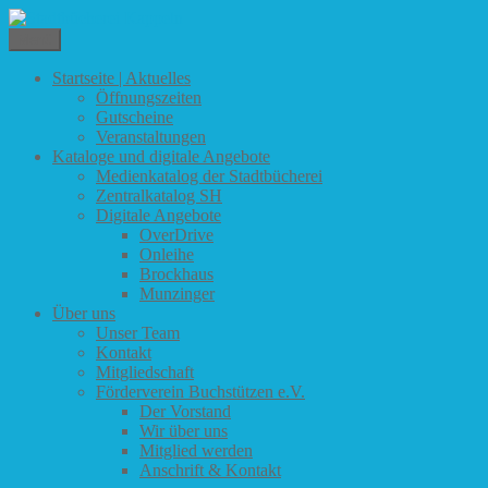
Zum
Inhalt
Menü
Stadtbücherei Kappeln
springen
Startseite | Aktuelles
Öffnungszeiten
Gutscheine
Veranstaltungen
Kataloge und digitale Angebote
Medienkatalog der Stadtbücherei
Zentralkatalog SH
Digitale Angebote
OverDrive
Onleihe
Brockhaus
Munzinger
Über uns
Unser Team
Kontakt
Mitgliedschaft
Förderverein Buchstützen e.V.
Der Vorstand
Wir über uns
Mitglied werden
Anschrift & Kontakt