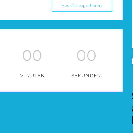
+ zu iCal exportieren
00
00
MINUTEN
SEKUNDEN