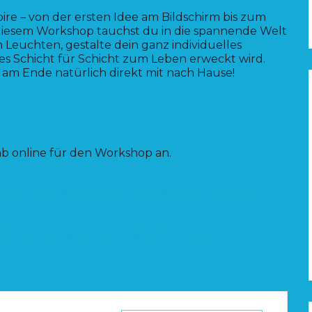
soire – von der ersten Idee am Bildschirm bis zum
n diesem Workshop tauchst du in die spannende Welt
m Leuchten, gestalte dein ganz individuelles
es Schicht für Schicht zum Leben erweckt wird.
 am Ende natürlich direkt mit nach Hause!
rab online für den Workshop an.
Studio-Workshop am Donnerstag (ab 10 Jahre)
tudio-Workshop am Freitag (ab 10 Jahre)