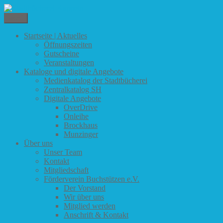
Zum
Inhalt
Menü
Stadtbücherei Kappeln
springen
Startseite | Aktuelles
Öffnungszeiten
Gutscheine
Veranstaltungen
Kataloge und digitale Angebote
Medienkatalog der Stadtbücherei
Zentralkatalog SH
Digitale Angebote
OverDrive
Onleihe
Brockhaus
Munzinger
Über uns
Unser Team
Kontakt
Mitgliedschaft
Förderverein Buchstützen e.V.
Der Vorstand
Wir über uns
Mitglied werden
Anschrift & Kontakt