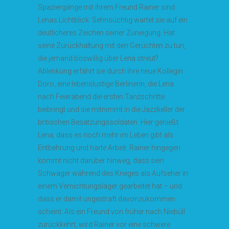
Spaziergänge mit ihrem Freund Rainer sind
Lenas Lichtblick. Sehnsüchtig wartet sie auf ein
deutlicheres Zeichen seiner Zuneigung. Hat
seine Zurückhaltung mit den Gerüchten zu tun,
die jemand böswillig über Lena streut?
Ablenkung erfährt sie durch ihre neue Kollegin
Doro, eine lebenslustige Berlinerin, die Lena
nach Feierabend die ersten Tanzschritte
beibringt und sie mitnimmt in die Jazzkeller der
britischen Besatzungssoldaten. Hier genießt
Lena, dass es noch mehr im Leben gibt als
Entbehrung und harte Arbeit. Rainer hingegen
kommt nicht darüber hinweg, dass sein
Schwager während des Krieges als Aufseher in
einem Vernichtungslager gearbeitet hat – und
dass er damit ungestraft davonzukommen
scheint. Als ein Freund von früher nach Niebüll
zurückkehrt, wird Rainer vor eine schwere