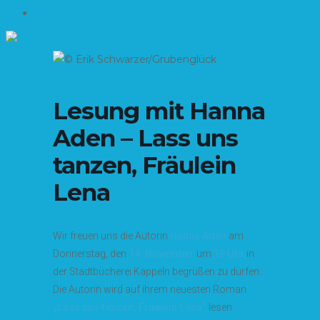
Impressum
Lesung mit Hanna
Aden – Lass uns
tanzen, Fräulein
Lena
Wir freuen uns die Autorin
Hanna Aden
am
Donnerstag, den
14. November
um
19 Uhr
in
der Stadtbücherei Kappeln begrüßen zu dürfen.
Die Autorin wird auf ihrem neuesten Roman
„Lass uns tanzen, Fräulein Lena“
lesen.