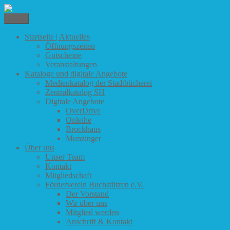
Zum
Inhalt
Menü
Stadtbücherei Kappeln
springen
Startseite | Aktuelles
Öffnungszeiten
Gutscheine
Veranstaltungen
Kataloge und digitale Angebote
Medienkatalog der Stadtbücherei
Zentralkatalog SH
Digitale Angebote
OverDrive
Onleihe
Brockhaus
Munzinger
Über uns
Unser Team
Kontakt
Mitgliedschaft
Förderverein Buchstützen e.V.
Der Vorstand
Wir über uns
Mitglied werden
Anschrift & Kontakt