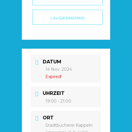
+ zu iCal exportieren
DATUM
14 Nov. 2024
Expired!
UHRZEIT
19:00 - 21:00
ORT
Stadtbücherei Kappeln
Schmiedestr. 13-15, 24376