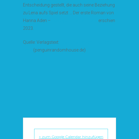
Entscheidung gestellt, die auch seine Beziehung
zu Lena aufs Spiel setzt … Der erste Roman von
Hanna Aden –
I love you, Fräulein Lena
erschien
2023.
Quelle: Verlagstext:
Lass uns tanzen, Fräulein
Lena
(penguinrandomhouse.de)
+ zum Google Calendar hinzufügen