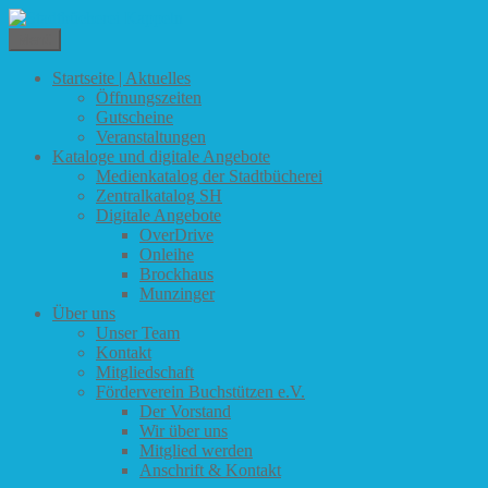
Zum
Inhalt
Menü
Stadtbücherei Kappeln
springen
Startseite | Aktuelles
Öffnungszeiten
Gutscheine
Veranstaltungen
Kataloge und digitale Angebote
Medienkatalog der Stadtbücherei
Zentralkatalog SH
Digitale Angebote
OverDrive
Onleihe
Brockhaus
Munzinger
Über uns
Unser Team
Kontakt
Mitgliedschaft
Förderverein Buchstützen e.V.
Der Vorstand
Wir über uns
Mitglied werden
Anschrift & Kontakt