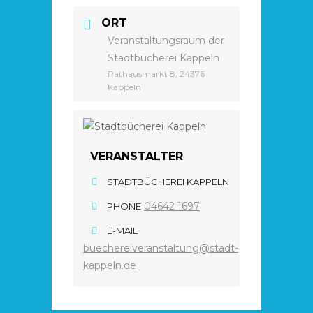
ORT
Veranstaltungsraum der
Stadtbücherei Kappeln
Rathausmarkt 8, 24376
Kappeln
VERANSTALTER
STADTBÜCHEREI KAPPELN
04642 1697
PHONE
E-MAIL
buechereiveranstaltung@stadt-
kappeln.de