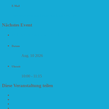
E-Mail
buechereiveranstaltung@stadt-kappeln.de
Nächstes Event
✨🧘‍♀️ Selfcare & Glow Up 🧘‍♀️✨
Datum
Aug. 10 2026
Uhrzeit
10:00 - 11:15
Diese Veranstaltung teilen