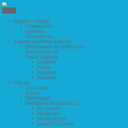
Zum
Inhalt
Menü
Stadtbücherei Kappeln
springen
Startseite | Aktuelles
Öffnungszeiten
Gutscheine
Veranstaltungen
Kataloge und digitale Angebote
Medienkatalog der Stadtbücherei
Zentralkatalog SH
Digitale Angebote
OverDrive
Onleihe
Brockhaus
Munzinger
Über uns
Unser Team
Kontakt
Mitgliedschaft
Förderverein Buchstützen e.V.
Der Vorstand
Wir über uns
Mitglied werden
Anschrift & Kontakt