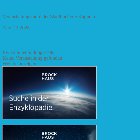
✨🧘‍♀️ Selfcare & Glow Up 🧘‍♀️✨
Veranstaltungsraum der Stadtbücherei Kappeln
Aug. 11 2026
🌸 Flower Power 🌸
Ev. Familienbildungsstätte
Keine Veranstaltung gefunden
Weitere anzeigen