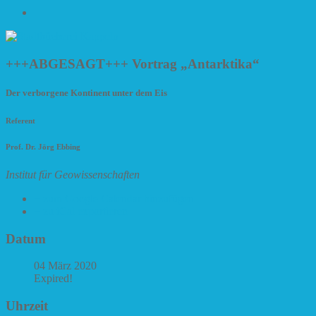
Impressum
+++ABGESAGT+++ Vortrag „Antarktika“
Der verborgene Kontinent unter dem Eis
Referent
Prof. Dr. Jörg Ebbing
Institut für Geowissenschaften
+ zum Google Calendar hinzufügen
+ zu iCal exportieren
Datum
04 März 2020
Expired!
Uhrzeit