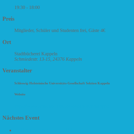
19:30 - 18:00
Preis
Mitglieder, Schüler und Studenten frei, Gäste 4€
Ort
Stadtbücherei Kappeln
Schmiedestr. 13-15, 24376 Kappeln
Veranstalter
Schleswig-Holsteinische Universitäts-Gesellschaft Sektion Kappeln
Website
https://www.shug.uni-kiel.de/de/sektionen/kappeln
Nächstes Event
✨🧘‍♀️ Selfcare & Glow Up 🧘‍♀️✨