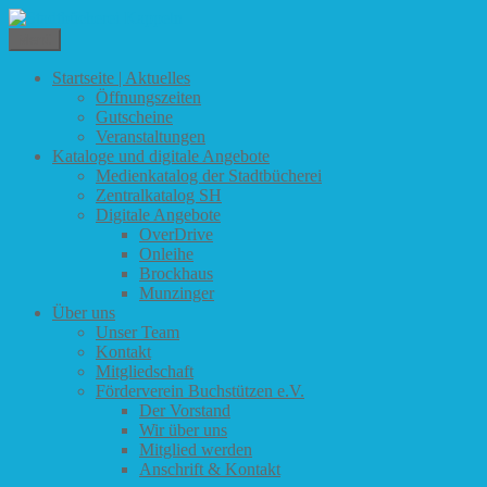
Zum
Inhalt
Menü
Stadtbücherei Kappeln
springen
Startseite | Aktuelles
Öffnungszeiten
Gutscheine
Veranstaltungen
Kataloge und digitale Angebote
Medienkatalog der Stadtbücherei
Zentralkatalog SH
Digitale Angebote
OverDrive
Onleihe
Brockhaus
Munzinger
Über uns
Unser Team
Kontakt
Mitgliedschaft
Förderverein Buchstützen e.V.
Der Vorstand
Wir über uns
Mitglied werden
Anschrift & Kontakt