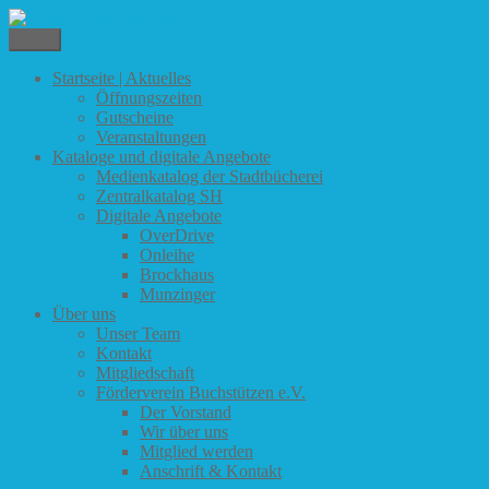
Zum
Inhalt
Menü
Stadtbücherei Kappeln
springen
Startseite | Aktuelles
Öffnungszeiten
Gutscheine
Veranstaltungen
Kataloge und digitale Angebote
Medienkatalog der Stadtbücherei
Zentralkatalog SH
Digitale Angebote
OverDrive
Onleihe
Brockhaus
Munzinger
Über uns
Unser Team
Kontakt
Mitgliedschaft
Förderverein Buchstützen e.V.
Der Vorstand
Wir über uns
Mitglied werden
Anschrift & Kontakt