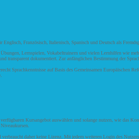
r Englisch, Französisch, Italienisch, Spanisch und Deutsch als Fremds
en Übungen, Lernspielen, Vokabeltrainern und vielen Lernhilfen wie me
rt und transparent dokumentiert. Zur anfänglichen Bestimmung der Sprac
erecht Sprachkenntnisse auf Basis des Gemeinsamen Europäischen Ref
.
verfügbaren Kursangebot auswählen und solange nutzen, wie das Konting
n Niveaukursen.
d verbraucht daher keine Lizenz. Mit jedem weiteren Login des Nutzers 