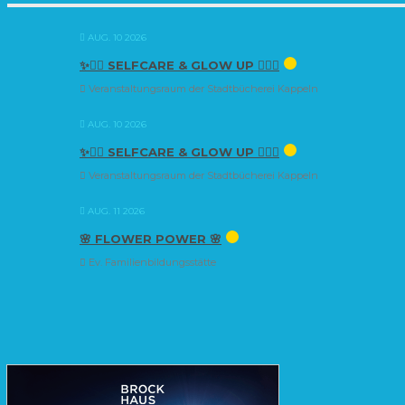
AUG. 10 2026
✨🧘‍♀️ SELFCARE & GLOW UP 🧘‍♀️✨
Veranstaltungsraum der Stadtbücherei Kappeln
AUG. 10 2026
✨🧘‍♀️ SELFCARE & GLOW UP 🧘‍♀️✨
Veranstaltungsraum der Stadtbücherei Kappeln
AUG. 11 2026
🌸 FLOWER POWER 🌸
Ev. Familienbildungsstätte