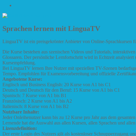
Impressum
Sprachen lernen mit LinguaTV
LinguaTV ist ein preisgekrönter Anbieter von Online-Sprachkursen fü
Die Kurse bestehen aus szenischen Videos und Tutorials, interaktiv
Glossaren. Der persönliche Lernfortschritt wird in Echtzeit analysie
Kursempfehlung.
Bei LinguaTV lernen Ihre Nutzer mit speziellen TV-Szenen bedarfsg
Tempo. Empfohlen für Examensvorbereitung und offizielle Zertifikate
Angebotene Kurse:
Englisch und Business English: 20 Kurse von A1 bis C1
Deutsch und Deutsch für den Beruf: 15 Kurse von A1 bis C1
Spanisch: 7 Kurse von A1 bis B1
Französisch: 2 Kurse von A1 bis A2
Italienisch: 8 Kurse von A1 bis B2
Nutzbare Inhalte:
Jeder Onleihenutzer kann bis zu 12 Kurse pro Jahr aus dem gesamten 
Lernende hat die Auswahl aus allen Kursen, allen Sprachen und alle
Lizenzdefinition:
Der erste Login des Nutzers gilt als kostenloser Schnupperzugang un